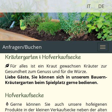
IT
DE
Anfragen/Buchen
Togg
navi
Kräutergarten & Hofverkaufsecke
Für alles ist ein Kraut gewachsen Kräuter zur
Gesundheit zum Genuss und für die Würze.
Liebe Gäste, Sie können sich in unserem Bauern-
Kräutergarten beim Spielplatz gerne bedienen.
Hofverkaufsecke
Gerne können Sie auch unsere hofeigenen
Produkte in der kleinen Verkaufsecke neben der alten