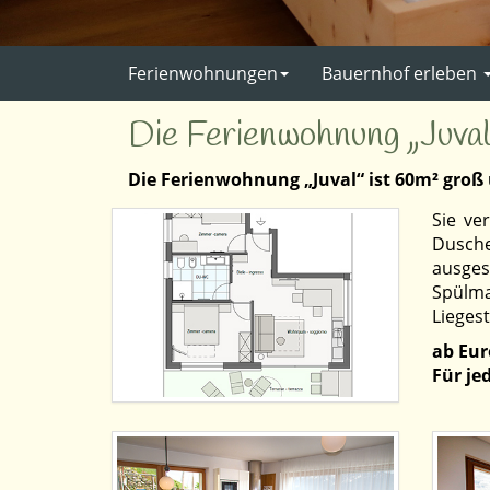
Ferienwohnungen
Bauernhof erleben
Die Ferienwohnung „Juval
Die Ferienwohnung „Juval“ ist 60m² groß u
Sie ve
Dusch
ausges
Spülma
Liegest
ab Eur
Für je